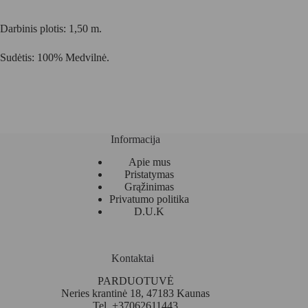
Darbinis plotis: 1,50 m.
Sudėtis: 100% Medvilnė.
Informacija
Apie mus
Pristatymas
Grąžinimas
Privatumo politika
D.U.K
Kontaktai
PARDUOTUVĖ
Neries krantinė 18, 47183 Kaunas
Tel. +37062611443