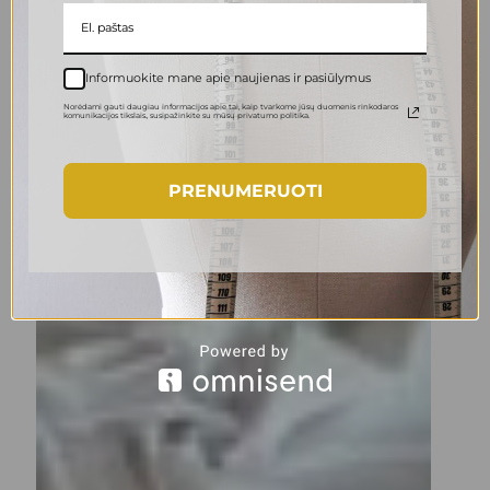
Informuokite mane apie naujienas ir pasiūlymus
Norėdami gauti daugiau informacijos apie tai, kaip tvarkome jūsų duomenis rinkodaros
komunikacijos tikslais., susipažinkite su mūsų privatumo politika.
PRENUMERUOTI