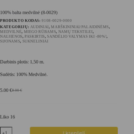
100% balta medvilnė (8-0029)
PRODUKTO KODAS:
9108-0029-0000
KATEGORIJŲ:
AUDINIAI
,
MARŠKININIAI/PALAIDINĖMS
,
MEDVILNĖ
,
MIEGO RŪBAMS
,
NAMŲ TEKSTILEI
,
NAUJIENOS
,
PASKIRTIS
,
SANDĖLIO VALYMAS IKI -80%!
,
SIJONAMS
,
SUKNELINIAI
Darbinis plotis: 1,50 m.
Sudėtis: 100% Medvilnė.
5.00
€
8.00
€
Original
Current
price
price
was:
is:
8.00 €.
5.00 €.
Liko 16
produkto
Į krepšelį