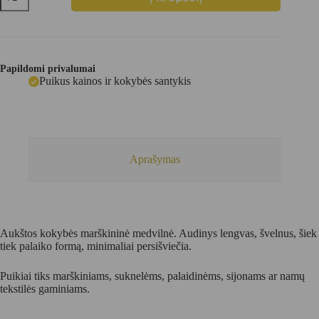
kiekis:
100%
balta
medvilnė
(8-
0029)
Papildomi privalumai
Puikus kainos ir kokybės santykis
Aprašymas
Aukštos kokybės marškininė medvilnė. Audinys lengvas, švelnus, šiek
tiek palaiko formą, minimaliai persišviečia.
Puikiai tiks marškiniams, suknelėms, palaidinėms, sijonams ar namų
tekstilės gaminiams.