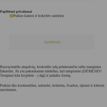
medvilne
(10
FB
Papildomi privalumai
0007)
Puikus kainos ir kokybės santykis
Aprašymas
Rusvų/smėlio atspalvių, krokodilo odą primenančiu raštu margintas
žakardas. Jis yra pakankamai minkštas, turi tamprumo (DĖMESIO!
Tempiasi kita kryptimi – į ilgį) ir palaiko formą.
Puikiai tiks kostiumėliui, suknelei, kelnėms, švarkui, sijonui ir kitiems
siuviniams.