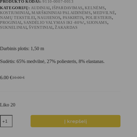
PRODUKTO KODAS:
9110-0007-0013
KATEGORIJŲ:
AUDINIAI
,
IŠPARDAVIMAS
,
KELNĖMS
,
KOSTIUMINIAI
,
MARŠKININIAI/PALAIDINĖMS
,
MEDVILNĖ
,
NAMŲ TEKSTILEI
,
NAUJIENOS
,
PASKIRTIS
,
POLIESTERIS
,
PROGINIAI
,
SANDĖLIO VALYMAS IKI -80%!
,
SIJONAMS
,
SUKNELINIAI
,
ŠVENTINIAI
,
ŽAKARDAS
Darbinis plotis: 1,50 m
Sudėtis: 65% medvilnė, 27% poliesteris, 8% elastanas.
6.00
€
10.00
€
Original
Current
price
price
was:
is:
10.00 €.
6.00 €.
Liko 20
produkto
Į krepšelį
kiekis:
Žakardas
su