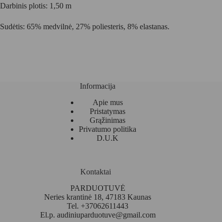
Darbinis plotis: 1,50 m
Sudėtis: 65% medvilnė, 27% poliesteris, 8% elastanas.
Informacija
Apie mus
Pristatymas
Grąžinimas
Privatumo politika
D.U.K
Kontaktai
PARDUOTUVĖ
Neries krantinė 18, 47183 Kaunas
Tel. +37062611443
El.p.
audiniuparduotuve@gmail.com