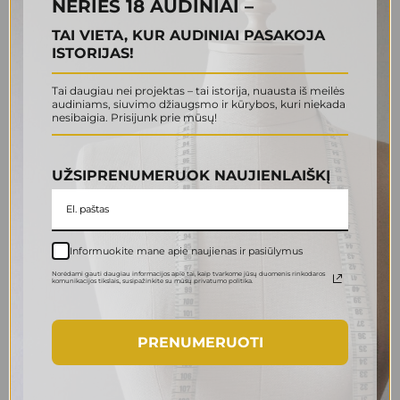
NERIES 18 AUDINIAI –
TAI VIETA, KUR AUDINIAI PASAKOJA
ISTORIJAS!
Tai daugiau nei projektas – tai istorija, nuausta iš meilės
audiniams, siuvimo džiaugsmo ir kūrybos, kuri niekada
nesibaigia. Prisijunk prie mūsų!
UŽSIPRENUMERUOK NAUJIENLAIŠKĮ
Informuokite mane apie naujienas ir pasiūlymus
Norėdami gauti daugiau informacijos apie tai, kaip tvarkome jūsų duomenis rinkodaros
komunikacijos tikslais., susipažinkite su mūsų privatumo politika.
PRENUMERUOTI