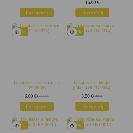
16.00
€
price
price
was:
is:
Į krepšelį
Į krepšelį
12.00 €.
6.00 €.
-50%
-42%
Trikotažas su viskoze (12
Trikotažas su lengvu
TS 0035)
pūkeliu (6 FB 0014)
6.00
€
3.50
€
12.00
€
6.00
€
Original
Current
Original
Current
price
price
price
price
Į krepšelį
Į krepšelį
was:
is:
was:
is:
12.00 €.
6.00 €.
6.00 €.
3.50 €.
-42%
-42%