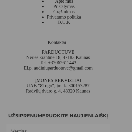
Apie mus
Pristatymas
Grąžinimas
Privatumo politika
D.U.K
Kontaktai
PARDUOTUVĖ
Neries krantinė 18, 47183 Kaunas
Tel. +37062611443
El.p.
audiniuparduotuve@gmail.com
ĮMONĖS REKVIZITAI
UAB "8Togo", įm. k. 300153287
Radvilų dvaro g. 4, 48320 Kaunas
UŽSIPRENUMERUOKITE NAUJIENLAIŠKĮ