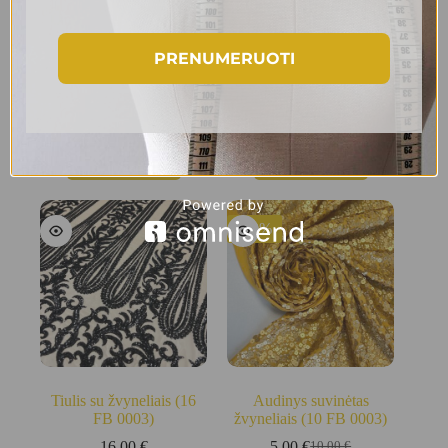
PRENUMERUOTI
Žakardas su medvilne (10
Žakardas su medvilne (10
FB 0004)
FB 0005)
10.00
€
10.00
€
Į krepšelį
Į krepšelį
-50%
Tiulis su žvyneliais (16
Audinys suvinėtas
FB 0003)
žvyneliais (10 FB 0003)
16.00
€
5.00
€
10.00
€