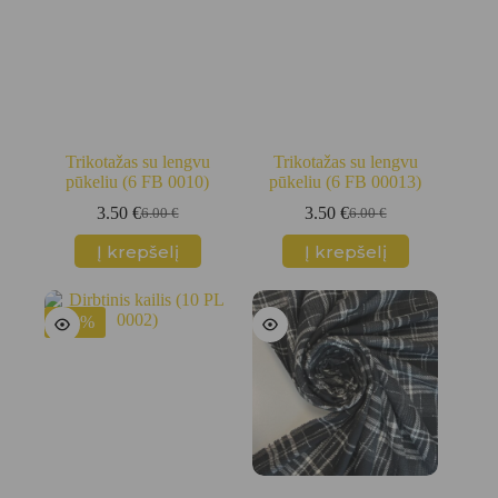
Trikotažas su lengvu
Trikotažas su lengvu
pūkeliu (6 FB 0010)
pūkeliu (6 FB 00013)
3.50
€
3.50
€
6.00
€
6.00
€
Original
Current
Original
Current
price
price
price
price
Į krepšelį
Į krepšelį
was:
is:
was:
is:
6.00 €.
3.50 €.
6.00 €.
3.50 €.
-50%