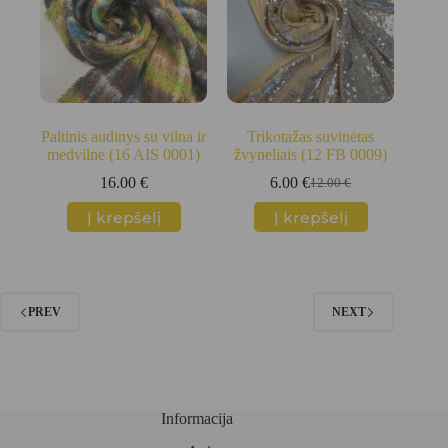
Paltinis audinys su vilna ir
Trikotažas suvinėtas
medvilne (16 AIS 0001)
žvyneliais (12 FB 0009)
16.00
€
6.00
€
12.00
€
Original
Current
price
price
Į krepšelį
Į krepšelį
was:
is:
12.00 €.
6.00 €.
PREV
NEXT
Informacija