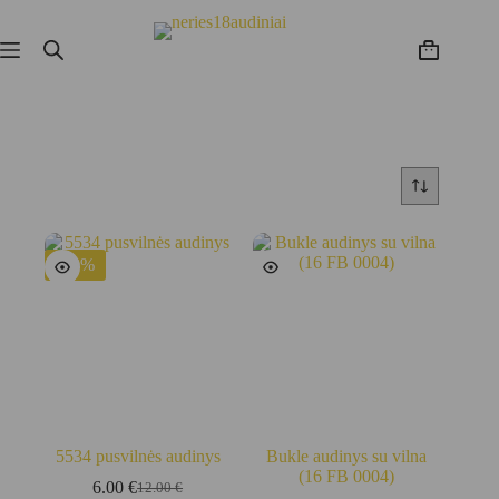
Skip
to
content
Krepšelis
-50%
5534 pusvilnės audinys
Bukle audinys su vilna
(16 FB 0004)
6.00
€
12.00
€
Original
Current