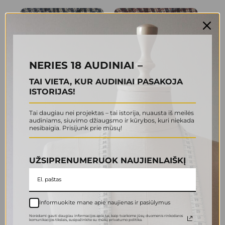
8.00 €.
4.00 €.
NERIES 18 AUDINIAI –
TAI VIETA, KUR AUDINIAI PASAKOJA
ISTORIJAS!
Tvido audinys (KN 0002)
Tvido audinys (14 KN
Tai daugiau nei projektas – tai istorija, nuausta iš meilės
0001)
audiniams, siuvimo džiaugsmo ir kūrybos, kuri niekada
14.00
€
nesibaigia. Prisijunk prie mūsų!
14.00
€
Į krepšelį
Į krepšelį
UŽSIPRENUMERUOK NAUJIENLAIŠKĮ
Informuokite mane apie naujienas ir pasiūlymus
Norėdami gauti daugiau informacijos apie tai, kaip tvarkome jūsų duomenis rinkodaros
komunikacijos tikslais., susipažinkite su mūsų privatumo politika.