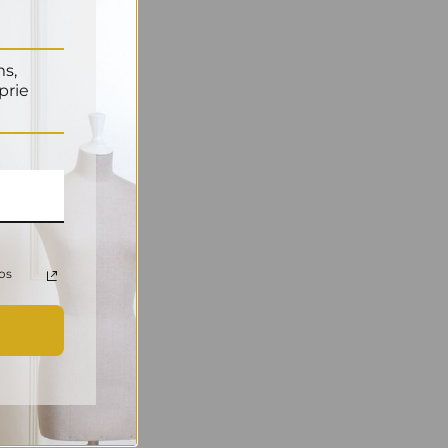
ms,
prie
os