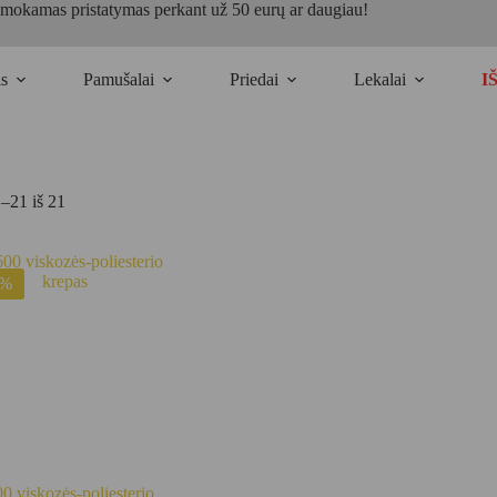
mokamas pristatymas perkant už 50 eurų ar daugiau!
is
Pamušalai
Priedai
Lekalai
I
Rūšiuojama
–21 iš 21
pagal
naujausią
3%
0 viskozės-poliesterio