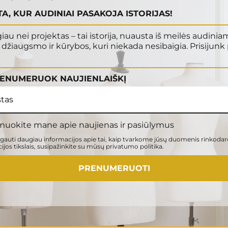
ETA, KUR AUDINIAI PASAKOJA ISTORIJAS!
iau nei projektas – tai istorija, nuausta iš meilės audinia
džiaugsmo ir kūrybos, kuri niekada nesibaigia. Prisijunk 
RENUMERUOK NAUJIENLAIŠKĮ
muokite mane apie naujienas ir pasiūlymus
auti daugiau informacijos apie tai, kaip tvarkome jūsų duomenis rinkodar
jos tikslais, susipažinkite su mūsų privatumo politika.
PRENUMERUOTI