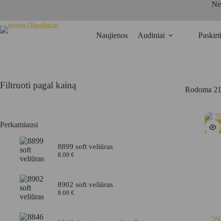
Skip
Ne
to
content
Naujienos
Audiniai
Paskirt
Filtruoti pagal kainą
Rodoma 21
Perkamiausi
-6
8899 soft veliūras
8.00
€
8902 soft veliūras
8.00
€
760