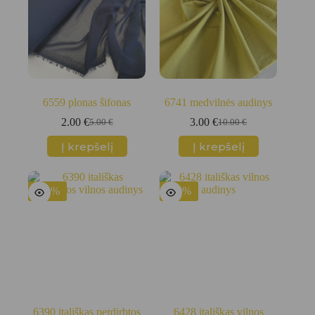
6559 plonas šifonas
6741 medvilnės audinys
2.00
€
3.00
€
5.00
€
10.00
€
Original
Current
Original
Current
price
price
price
price
Į krepšelį
Į krepšelį
was:
is:
was:
is:
5.00 €.
2.00 €.
10.00 €.
3.00 €.
-40%
-40%
6390 itališkas perdirbtos
6428 itališkas vilnos