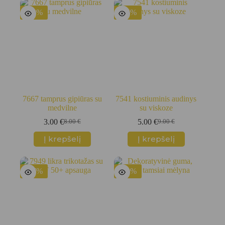
-63%
-44%
7667 tamprus gipiūras su
7541 kostiuminis audinys
medvilne
su viskoze
3.00
€
5.00
€
8.00
€
9.00
€
Original
Current
Original
Current
price
price
price
price
Į krepšelį
Į krepšelį
was:
is:
was:
is:
8.00 €.
3.00 €.
9.00 €.
5.00 €.
-67%
-40%