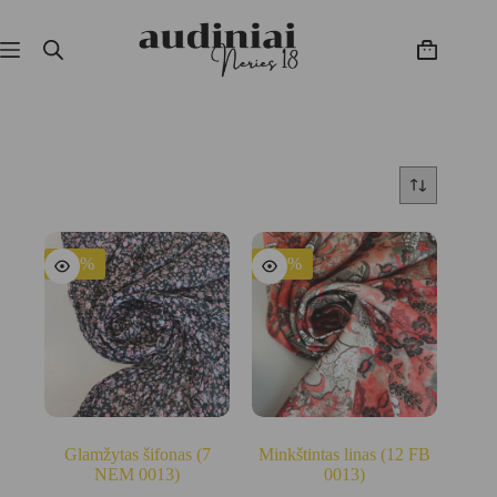
Skip
to
content
Krepšelis
-43%
-33%
Glamžytas šifonas (7
Minkštintas linas (12 FB
NEM 0013)
0013)