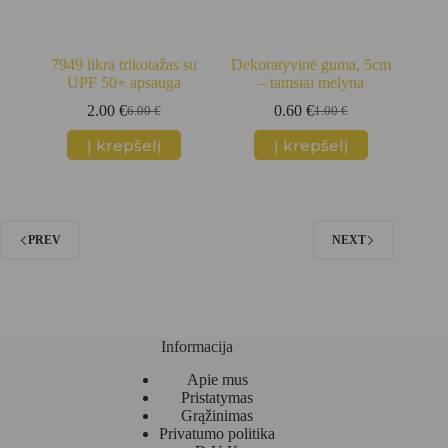
7949 likra trikotažas su
Dekoratyvinė guma, 5cm
UPF 50+ apsauga
– tamsiai mėlyna
2.00
€
0.60
€
6.00
€
1.00
€
Original
Current
Original
Current
price
price
price
price
Į krepšelį
Į krepšelį
was:
is:
was:
is:
6.00 €.
2.00 €.
1.00 €.
0.60 €.
PREV
NEXT
Informacija
Apie mus
Pristatymas
Grąžinimas
Privatumo politika