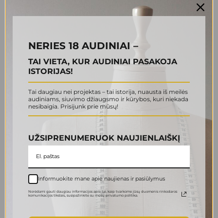
NERIES 18 AUDINIAI –
TAI VIETA, KUR AUDINIAI PASAKOJA
ISTORIJAS!
7345 viskozės-poliesterio
7448 viskozės šifonas
krepas
Tai daugiau nei projektas – tai istorija, nuausta iš meilės
3.00
€
8.00
€
Original
Current
audiniams, siuvimo džiaugsmo ir kūrybos, kuri niekada
3.00
€
8.00
€
Original
Current
price
price
nesibaigia. Prisijunk prie mūsų!
price
price
was:
is:
Į krepšelį
Į krepšelį
was:
is:
8.00 €.
3.00 €.
8.00 €.
3.00 €.
UŽSIPRENUMERUOK NAUJIENLAIŠKĮ
-70%
-63%
Informuokite mane apie naujienas ir pasiūlymus
Norėdami gauti daugiau informacijos apie tai, kaip tvarkome jūsų duomenis rinkodaros
komunikacijos tikslais., susipažinkite su mūsų privatumo politika.