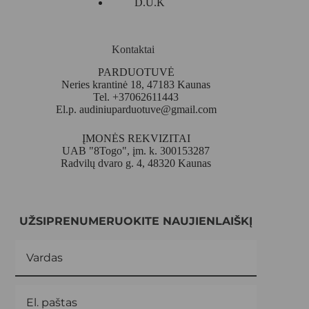
D.U.K
Kontaktai
PARDUOTUVĖ
Neries krantinė 18, 47183 Kaunas
Tel. +37062611443
El.p.
audiniuparduotuve@gmail.com
ĮMONĖS REKVIZITAI
UAB "8Togo", įm. k. 300153287
Radvilų dvaro g. 4, 48320 Kaunas
UŽSIPRENUMERUOKITE NAUJIENLAIŠKĮ