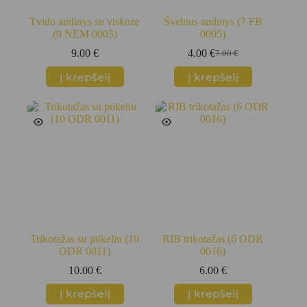
Tvido audinys su viskoze
Švelnus audinys (7 FB
(9 NEM 0005)
0005)
9.00
€
4.00
€
7.00
€
Original
Current
price
price
Į krepšelį
Į krepšelį
was:
is:
7.00 €.
4.00 €.
Trikotažas su pūkeliu (10
RIB trikotažas (6 ODR
ODR 0011)
0016)
10.00
€
6.00
€
Į krepšelį
Į krepšelį