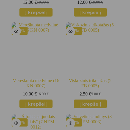
12.00
€
12.00
€
18.00
€
19.00
€
Original
Current
Original
Current
price
price
price
price
Į krepšelį
Į krepšelį
was:
is:
was:
is:
18.00 €.
12.00 €.
19.00 €.
12.00 €.
-38%
-50%
Mereškuota medvilnė (16
Viskozinis trikotažas (5
KN 0007)
FB 0005)
10.00
€
2.50
€
16.00
€
5.00
€
Original
Current
Original
Current
price
price
price
price
Į krepšelį
Į krepšelį
was:
is:
was:
is:
16.00 €.
10.00 €.
5.00 €.
2.50 €.
-43%
-38%