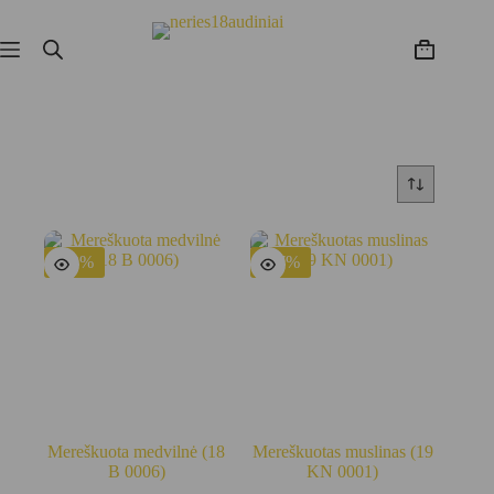
Skip
to
content
Krepšelis
-33%
-37%
Mereškuota medvilnė (18
Mereškuotas muslinas (19
B 0006)
KN 0001)