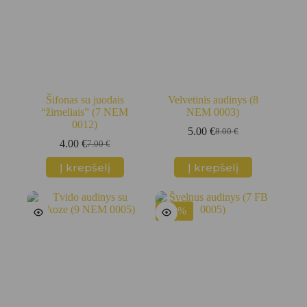
Šifonas su juodais
Velvetinis audinys (8
“žirneliais” (7 NEM
NEM 0003)
0012)
5.00
€
8.00
€
Original
Current
4.00
€
7.00
€
Original
Current
price
price
price
price
was:
is:
Į krepšelį
Į krepšelį
was:
is:
8.00 €.
5.00 €.
7.00 €.
4.00 €.
-43%