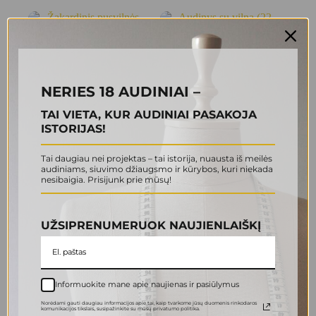
-50%
NERIES 18 AUDINIAI –
TAI VIETA, KUR AUDINIAI PASAKOJA
ISTORIJAS!
Žakardinis pusvilnės
Audinys su vilna (22 KN
Tai daugiau nei projektas – tai istorija, nuausta iš meilės
audinys (12-0015)
0000)
audiniams, siuvimo džiaugsmo ir kūrybos, kuri niekada
nesibaigia. Prisijunk prie mūsų!
6.00
€
22.00
€
12.00
€
Original
Current
price
price
Į krepšelį
Į krepšelį
was:
is:
UŽSIPRENUMERUOK NAUJIENLAIŠKĮ
12.00 €.
6.00 €.
Informuokite mane apie naujienas ir pasiūlymus
Norėdami gauti daugiau informacijos apie tai, kaip tvarkome jūsų duomenis rinkodaros
komunikacijos tikslais., susipažinkite su mūsų privatumo politika.