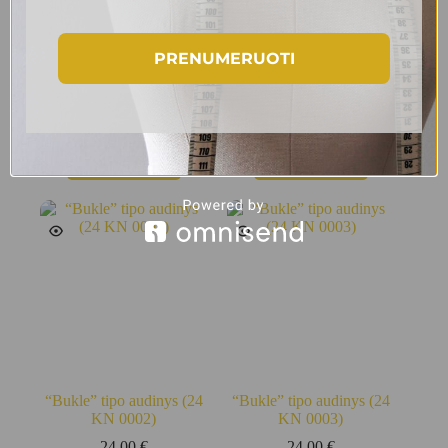
PRENUMERUOTI
Dirbtinis kailiukas (24
“Bukle” tipo audinys (24
KN 0004)
KN 0001)
24.00
€
24.00
€
Į krepšelį
Į krepšelį
“Bukle” tipo audinys (24
“Bukle” tipo audinys (24
KN 0002)
KN 0003)
24.00
€
24.00
€