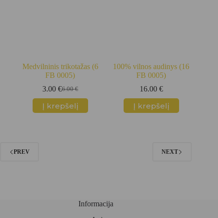
Medvilninis trikotažas (6
100% vilnos audinys (16
FB 0005)
FB 0005)
3.00
€
16.00
€
6.00
€
Original
Current
price
price
Į krepšelį
Į krepšelį
was:
is:
6.00 €.
3.00 €.
PREV
NEXT
Informacija