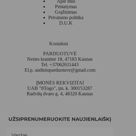
Apie mus
Pristatymas
Grąžinimas
Privatumo politika
D.U.K
Kontaktai
PARDUOTUVĖ
Neries krantinė 18, 47183 Kaunas
Tel. +37062611443
El.p.
audiniuparduotuve@gmail.com
ĮMONĖS REKVIZITAI
UAB "8Togo", įm. k. 300153287
Radvilų dvaro g. 4, 48320 Kaunas
UŽSIPRENUMERUOKITE NAUJIENLAIŠKĮ