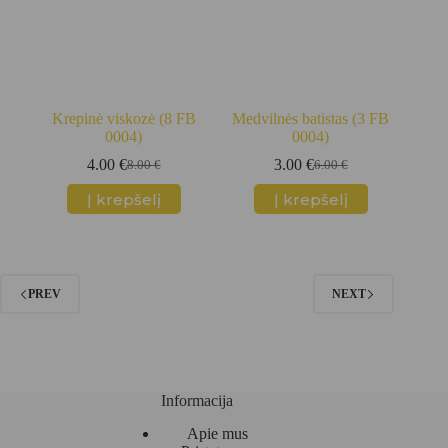
Krepinė viskozė (8 FB
Medvilnės batistas (3 FB
0004)
0004)
4.00
€
3.00
€
8.00
€
6.00
€
Original
Current
Original
Current
price
price
price
price
Į krepšelį
Į krepšelį
was:
is:
was:
is:
8.00 €.
4.00 €.
6.00 €.
3.00 €.
PREV
NEXT
Informacija
Apie mus