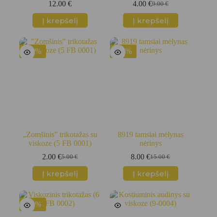
12.00
€
4.00
€
9.00
€
Original
Current
price
price
Į krepšelį
Į krepšelį
was:
is:
9.00 €.
4.00 €.
-60%
-47%
„Zomšinis” trikotažas su
8919 tamsiai mėlynas
viskoze (5 FB 0001)
nėrinys
2.00
€
8.00
€
5.00
€
15.00
€
Original
Current
Original
Current
price
price
price
price
Į krepšelį
Į krepšelį
was:
is:
was:
is:
5.00 €.
2.00 €.
15.00 €.
8.00 €.
-50%