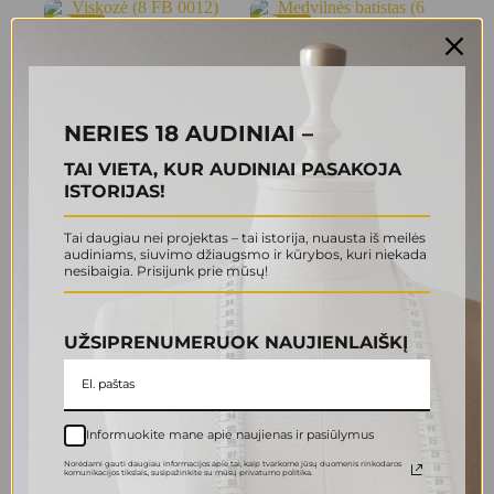
-63%
-50%
NERIES 18 AUDINIAI –
TAI VIETA, KUR AUDINIAI PASAKOJA
ISTORIJAS!
Viskozė (8 FB 0012)
Medvilnės batistas (6 FB
Tai daugiau nei projektas – tai istorija, nuausta iš meilės
0006)
3.00
€
8.00
€
audiniams, siuvimo džiaugsmo ir kūrybos, kuri niekada
Original
Current
3.00
€
6.00
€
nesibaigia. Prisijunk prie mūsų!
price
price
Original
Current
was:
is:
price
price
Į krepšelį
Į krepšelį
8.00 €.
3.00 €.
was:
is:
6.00 €.
3.00 €.
UŽSIPRENUMERUOK NAUJIENLAIŠKĮ
-50%
-50%
Informuokite mane apie naujienas ir pasiūlymus
Norėdami gauti daugiau informacijos apie tai, kaip tvarkome jūsų duomenis rinkodaros
komunikacijos tikslais., susipažinkite su mūsų privatumo politika.