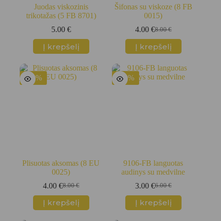
Juodas viskozinis
Šifonas su viskoze (8 FB
trikotažas (5 FB 8701)
0015)
5.00
€
4.00
€
8.00
€
Original
Current
price
price
Į krepšelį
Į krepšelį
was:
is:
8.00 €.
4.00 €.
-50%
-50%
Plisuotas aksomas (8 EU
9106-FB languotas
0025)
audinys su medvilne
4.00
€
3.00
€
8.00
€
6.00
€
Original
Current
Original
Current
price
price
price
price
Į krepšelį
Į krepšelį
was:
is:
was:
is:
8.00 €.
4.00 €.
6.00 €.
3.00 €.