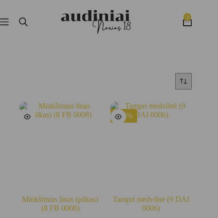
Skip
to
2
content
Krepšelis
-56%
Minkštintas linas (pilkas)
Tampri medvilnė (9 DAI
(8 FB 0008)
0006)