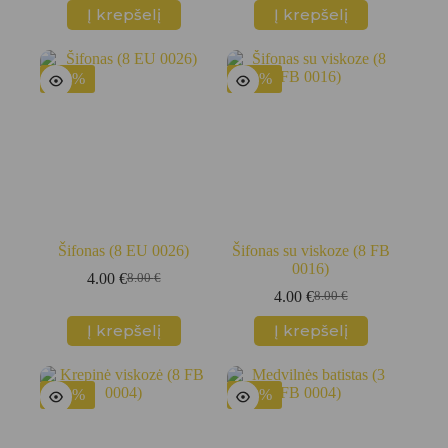
price
price
was:
is:
Į krepšelį
Į krepšelį
was:
is:
6.00 €.
1.00 €.
8.00 €.
3.00 €.
-50%
-50%
Šifonas (8 EU 0026)
Šifonas su viskoze (8 FB
0016)
4.00
€
8.00
€
Original
Current
4.00
€
8.00
€
price
price
Original
Current
was:
is:
price
price
Į krepšelį
Į krepšelį
8.00 €.
4.00 €.
was:
is:
8.00 €.
4.00 €.
-50%
-50%