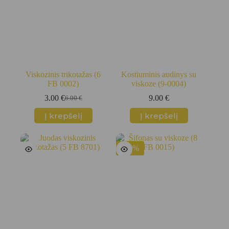
Viskozinis trikotažas (6
Kostiuminis audinys su
FB 0002)
viskoze (9-0004)
3.00
€
9.00
€
6.00
€
Original
Current
price
price
Į krepšelį
Į krepšelį
was:
is:
6.00 €.
3.00 €.
-50%