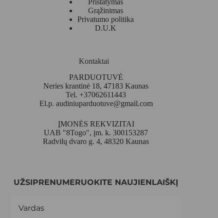
Pristatymas
Grąžinimas
Privatumo politika
D.U.K
Kontaktai
PARDUOTUVĖ
Neries krantinė 18, 47183 Kaunas
Tel. +37062611443
El.p.
audiniuparduotuve@gmail.com
ĮMONĖS REKVIZITAI
UAB "8Togo", įm. k. 300153287
Radvilų dvaro g. 4, 48320 Kaunas
UŽSIPRENUMERUOKITE NAUJIENLAIŠKĮ