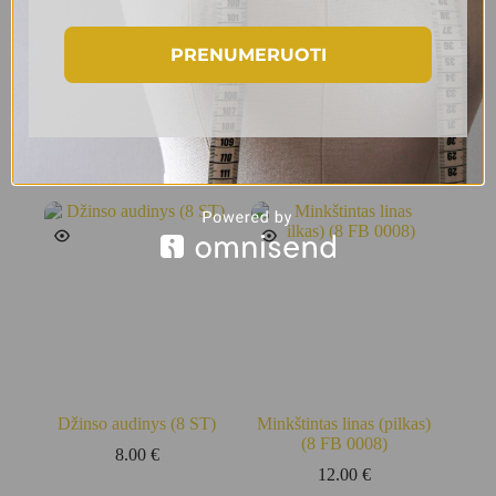
PRENUMERUOTI
Žakardas su medvilne ir
8956 krepinis audinys
viskoze (9 FB 0008)
12.00
€
5.00
€
9.00
€
Original
Current
price
price
Į krepšelį
Į krepšelį
was:
is:
9.00 €.
5.00 €.
Džinso audinys (8 ST)
Minkštintas linas (pilkas)
(8 FB 0008)
8.00
€
12.00
€