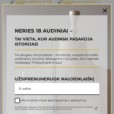
-43%
-50%
NERIES 18 AUDINIAI –
TAI VIETA, KUR AUDINIAI PASAKOJA
ISTORIJAS!
Švelnus audinys (7 FB
Žakardas su medvilne ir
Tai daugiau nei projektas – tai istorija, nuausta iš meilės
0004)
viskoze (9 FB 0007)
audiniams, siuvimo džiaugsmo ir kūrybos, kuri niekada
4.00
€
4.50
€
7.00
€
9.00
€
nesibaigia. Prisijunk prie mūsų!
Original
Current
Original
Current
price
price
price
price
Į krepšelį
Į krepšelį
was:
is:
was:
is:
7.00 €.
4.00 €.
9.00 €.
4.50 €.
UŽSIPRENUMERUOK NAUJIENLAIŠKĮ
-44%
Informuokite mane apie naujienas ir pasiūlymus
Norėdami gauti daugiau informacijos apie tai, kaip tvarkome jūsų duomenis rinkodaros
komunikacijos tikslais., susipažinkite su mūsų privatumo politika.