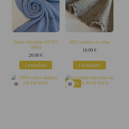
Storas trikotažas (20 DV
8923 audinys su vilna
0000)
16.00
€
20.00
€
Į krepšelį
Į krepšelį
-50%