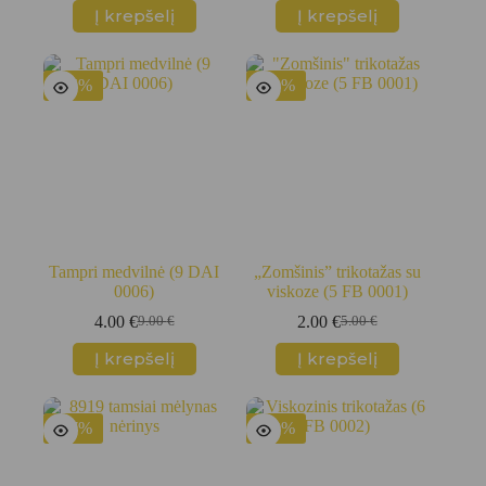
Į krepšelį
Į krepšelį
-56%
-60%
Tampri medvilnė (9 DAI
„Zomšinis” trikotažas su
0006)
viskoze (5 FB 0001)
4.00
€
2.00
€
9.00
€
5.00
€
Original
Current
Original
Current
price
price
price
price
Į krepšelį
Į krepšelį
was:
is:
was:
is:
9.00 €.
4.00 €.
5.00 €.
2.00 €.
-47%
-50%