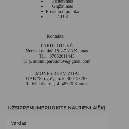
Pristatymas
Grąžinimas
Privatumo politika
D.U.K
Kontaktai
PARDUOTUVĖ
Neries krantinė 18, 47183 Kaunas
Tel. +37062611443
El.p.
audiniuparduotuve@gmail.com
ĮMONĖS REKVIZITAI
UAB "8Togo", įm. k. 300153287
Radvilų dvaro g. 4, 48320 Kaunas
UŽSIPRENUMERUOKITE NAUJIENLAIŠKĮ