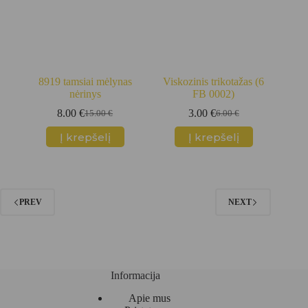
8919 tamsiai mėlynas
Viskozinis trikotažas (6
nėrinys
FB 0002)
8.00
€
3.00
€
15.00
€
6.00
€
Original
Current
Original
Current
price
price
price
price
Į krepšelį
Į krepšelį
was:
is:
was:
is:
15.00 €.
8.00 €.
6.00 €.
3.00 €.
PREV
NEXT
Informacija
Apie mus