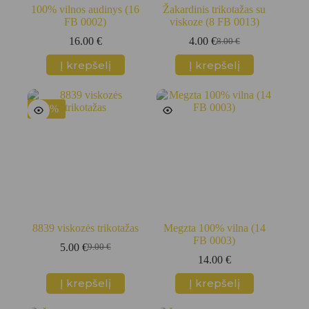
100% vilnos audinys (16
Žakardinis trikotažas su
FB 0002)
viskoze (8 FB 0013)
16.00
€
4.00
€
8.00
€
Original
Current
price
price
Į krepšelį
Į krepšelį
was:
is:
8.00 €.
4.00 €.
-44%
8839 viskozės trikotažas
Megzta 100% vilna (14
FB 0003)
5.00
€
9.00
€
Original
Current
14.00
€
price
price
was:
is:
Į krepšelį
Į krepšelį
9.00 €.
5.00 €.