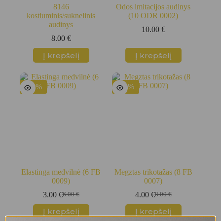
8146
Odos imitacijos audinys
kostiuminis/suknelinis
(10 ODR 0002)
audinys
10.00
€
8.00
€
Į krepšelį
Į krepšelį
-50%
-50%
Elastinga medvilnė (6 FB
Megztas trikotažas (8 FB
0009)
0007)
3.00
€
4.00
€
6.00
€
8.00
€
Original
Current
Original
Current
price
price
price
price
Į krepšelį
Į krepšelį
was:
is:
was:
is: