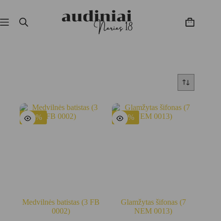
Skip
to
content
Krepšelis
-50%
-43%
Medvilnės batistas (3 FB
Glamžytas šifonas (7
0002)
NEM 0013)