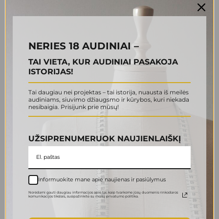
6.00 €.
3.00 €.
8.00 €.
4.00 €.
-50%
-50%
NERIES 18 AUDINIAI –
TAI VIETA, KUR AUDINIAI PASAKOJA
ISTORIJAS!
Tai daugiau nei projektas – tai istorija, nuausta iš meilės
audiniams, siuvimo džiaugsmo ir kūrybos, kuri niekada
Nėrinys (9 FB 0001)
Šifonas (8 FB 0019)
nesibaigia. Prisijunk prie mūsų!
4.50
€
4.00
€
9.00
€
8.00
€
Original
Current
Original
Current
price
price
price
price
Į krepšelį
Į krepšelį
UŽSIPRENUMERUOK NAUJIENLAIŠKĮ
was:
is:
was:
is:
9.00 €.
4.50 €.
8.00 €.
4.00 €.
-50%
-75%
Informuokite mane apie naujienas ir pasiūlymus
Norėdami gauti daugiau informacijos apie tai, kaip tvarkome jūsų duomenis rinkodaros
komunikacijos tikslais., susipažinkite su mūsų privatumo politika.