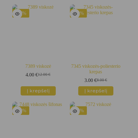
5.00 €.
2.00 €.
10.00 €.
3.00 €.
-67%
-63%
7389 viskozė
7345 viskozės-poliesterio
krepas
4.00
€
12.00
€
Original
Current
3.00
€
8.00
€
price
price
Original
Current
was:
is:
price
price
Į krepšelį
Į krepšelį
12.00 €.
4.00 €.
was:
is:
8.00 €.
3.00 €.
-63%
-70%