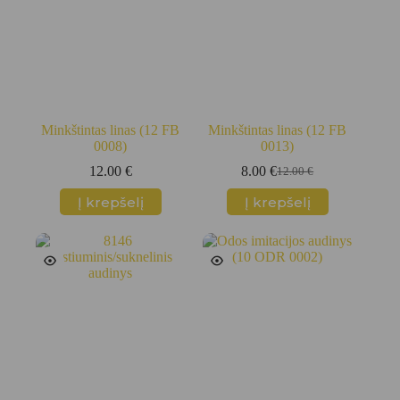
Minkštintas linas (12 FB
Minkštintas linas (12 FB
0008)
0013)
12.00
€
8.00
€
12.00
€
Original
Current
price
price
Į krepšelį
Į krepšelį
was:
is:
12.00 €.
8.00 €.