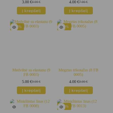
3.00
€
4.00
€
6.00
€
7.00
€
Original
Current
Original
Current
price
price
price
price
Į krepšelį
Į krepšelį
was:
is:
was:
is:
6.00 €.
3.00 €.
7.00 €.
4.00 €.
-44%
-50%
Medvilnė su elastanu (9
Megztas trikotažas (8 FB
FB 0003)
0005)
5.00
€
4.00
€
9.00
€
8.00
€
Original
Current
Original
Current
price
price
price
price
Į krepšelį
Į krepšelį
was:
is:
was:
is:
9.00 €.
5.00 €.
8.00 €.
4.00 €.
-33%