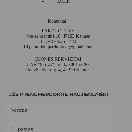
D.U.K
Kontaktai
PARDUOTUVĖ
Neries krantinė 18, 47183 Kaunas
Tel. +37062611443
El.p.
audiniuparduotuve@gmail.com
ĮMONĖS REKVIZITAI
UAB "8Togo", įm. k. 300153287
Radvilų dvaro g. 4, 48320 Kaunas
UŽSIPRENUMERUOKITE NAUJIENLAIŠKĮ